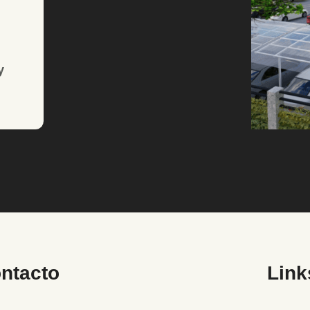
y
ntacto
Link