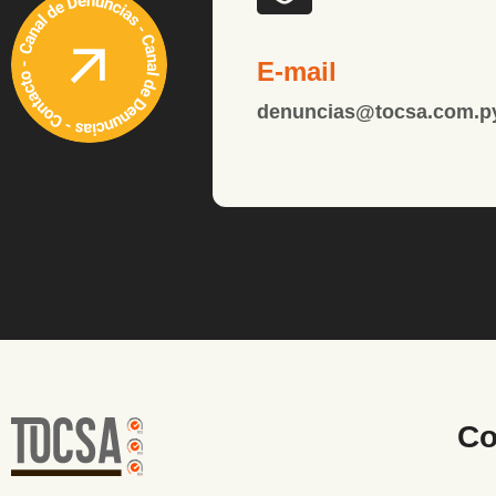
E-mail
denuncias@tocsa.com.p
Co