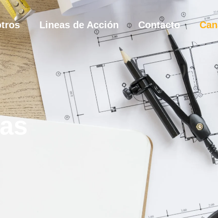
tros
Lineas de Acción
Contacto
Can
ias